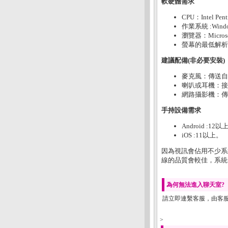
軟硬體需求
CPU：Intel P
作業系統 :Wind
瀏覽器：Microsof
螢幕的最低解析度
建議配備(非必要安裝)
麥克風：傳送自
喇叭或耳機：接
網路攝影機：傳
手持設備需求
Android :12以
iOS :11以上。
因為視訊會佔用不少系
線的品質會較佳，系統
為何無法進入聊天室?
請立即連繫客服，由客
>