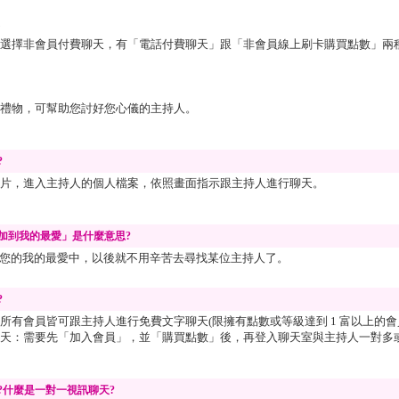
選擇非會員付費聊天，有「電話付費聊天」跟「非會員線上刷卡購買點數」兩
禮物，可幫助您討好您心儀的主持人。
?
片，進入主持人的個人檔案，依照畫面指示跟主持人進行聊天。
加到我的最愛」是什麼意思?
您的我的最愛中，以後就不用辛苦去尋找某位主持人了。
?
所有會員皆可跟主持人進行免費文字聊天(限擁有點數或等級達到 1 富以上的會
天：需要先「
加入會員
」，並「
購買點數
」後，再登入聊天室與主持人一對多
?什麼是一對一視訊聊天?