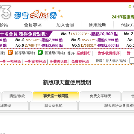
給站
會員專區
加入會員
使用說明
付款
十名會員 獲得免費點數~
No.1
-贈點
10,000
點
No.2
LV72973**
No.4
No.5
No.
00
點
-贈點
7,000
點
-贈點
6,000
點
LV27620**
LV52777**
No.8
No.9
No.
00
點
-贈點
3,000
點
-贈點
2,000
點
LV76847**
LV69831**
辣)
輔導級(曖昧)
普通級(清純)
排序
業績排行
│
一對多收費排序
│
一對一
搜尋主持人網名/編號：
一對一視訊區
│
一對多視訊區
│
免費聊天區
│
免費視訊區
新版聊天室使用說明
購點/繳款
聊天室一般問題
免費文字聊天
連線障礙
聊天室規範
聊天糾紛及會員權