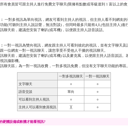
所有會員皆可跟主持人進行免費文字聊天(限擁有點數或等級達到 1 富以上的會
：
一對多視訊為單向視訊，網友可看到主持人的視訊，但主持人看不到網友的
功能(可聽到主持人說話聲，無法對談)，但同時最多只能有4人(包括主持人)進
訊聊天前，建議您安裝了喇叭(或耳機)，以便跟主持人語音談話。
：
一對一視訊為雙向視訊，網友跟主持人可看到彼此的視訊，並有文字聊天及
跟一位網友一對一視訊聊天，讓您享受不受他人干擾的視訊聊天。
訊聊天前，建議您安裝了喇叭(或耳機) 以及麥克風，以便跟主持人語音談話。
視訊攝影機。
訊聊天區」為一對一視訊收費，一對多視訊免費，但沒有文字聊天功能的專區
一對多視訊聊天
一對一視訊聊天
文字聊天
○
○
語音交談
單向
○
可以看到主持人視訊
○
○
主持人可以看到會員視訊
╳
○
的硬體設備或軟體才能看視訊?