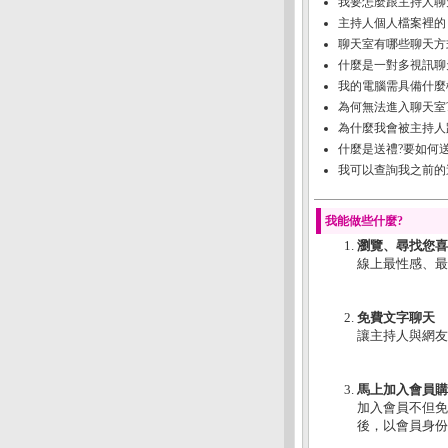
我要怎麼跟主持人聊
主持人個人檔案裡的
聊天室有哪些聊天方
什麼是一對多視訊聊
我的電腦需具備什麼
為何無法進入聊天室
為什麼我會被主持人
什麼是送禮?要如何送
我可以查詢我之前的
我能做些什麼?
瀏覽、尋找您喜
線上最性感、最
免費文字聊天
讓主持人與網友
馬上加入會員購
加入會員不但免
後，以會員身份