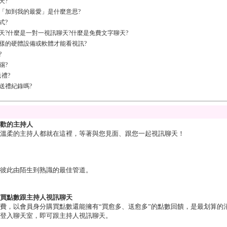
天?
「加到我的最愛」是什麼意思?
式?
天?什麼是一對一視訊聊天?什麼是免費文字聊天?
樣的硬體設備或軟體才能看視訊?
?
踢?
禮?
送禮紀錄嗎?
歡的主持人
溫柔的主持人都就在這裡，等著與您見面、跟您一起視訊聊天！
彼此由陌生到熟識的最佳管道。
買點數跟主持人視訊聊天
費，以會員身分購買點數還能擁有“買愈多、送愈多”的點數回饋，是最划算的
登入聊天室，即可跟主持人視訊聊天。