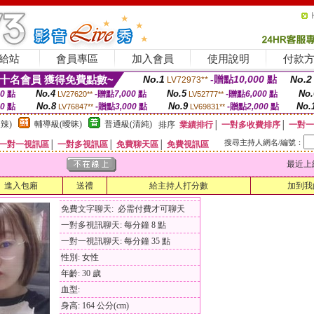
給站
會員專區
加入會員
使用說明
付款
十名會員 獲得免費點數~
No.1
-贈點
10,000
點
No.2
LV72973**
No.4
No.5
No.
00
點
-贈點
7,000
點
-贈點
6,000
點
LV27620**
LV52777**
No.8
No.9
No.
00
點
-贈點
3,000
點
-贈點
2,000
點
LV76847**
LV69831**
辣)
輔導級(曖昧)
普通級(清純)
排序
業績排行
│
一對多收費排序
│
一對一
搜尋主持人網名/編號：
一對一視訊區
│
一對多視訊區
│
免費聊天區
│
免費視訊區
最近上線時間
進入包廂
送禮
給主持人打分數
加到我
免費文字聊天: 必需付費才可聊天
一對多視訊聊天: 每分鐘 8 點
一對一視訊聊天: 每分鐘 35 點
性別: 女性
年齡: 30 歲
血型:
身高: 164 公分(cm)