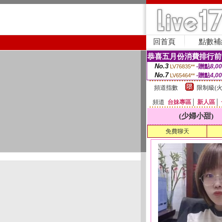
回首頁
點數補
恭喜五月份消費排行前
No.3
-贈點
8,0
LV76835**
No.7
-贈點
4,0
LV65464**
頻道指數
限制級(火
頻道
台妹專區
│
新人區
│
(少婦小甜)
免費聊天