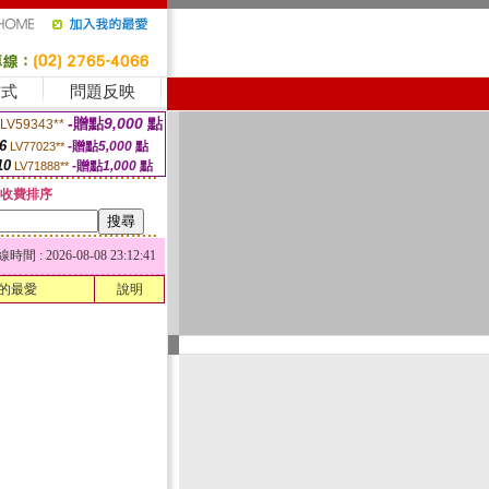
方式
問題反映
-贈點
9,000
點
LV59343**
6
-贈點
5,000
點
LV77023**
10
-贈點
1,000
點
LV71888**
收費排序
 : 2026-08-08 23:12:41
的最愛
說明