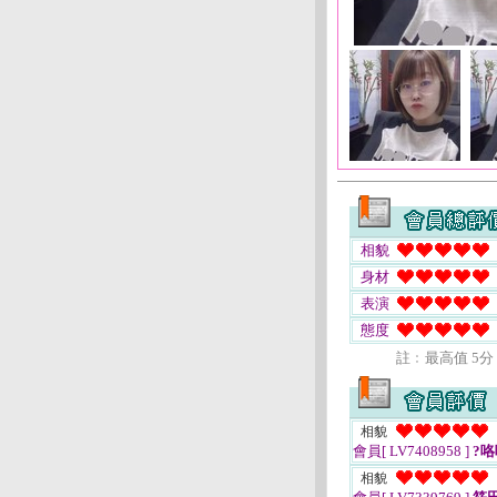
相貌
身材
表演
態度
註﹕最高值 5分
相貌
會員[ LV7408958 ]
?咯
相貌