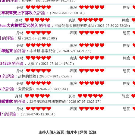
田優
的評論：
舔棒棒一絕
( 2026-08-04 14:24:15 )
身材
表演
態度
火車我幫寶上下都吹
的評論：
( 2026-08-01 23:00:31 )
身材
表演
態度
7cm大肉棒插緊穴射入
的評論：
可愛到每天很想要吃掉我
( 2026-07-30 22:53:39 )
身材
表演
態度
川
的評論：
騷
( 2026-07-23 09:23:00 )
身材
表演
態度
手舉起來
的評論：
非常騷 非常配合
( 2026-07-21 14:21:37 )
身材
表演
態度
34229
的評論：
太爽了
( 2026-07-19 14:17:17 )
身材
表演
態度
1
的評論：
超棒的體驗
( 2026-07-16 12:05:47 )
身材
表演
態度
x
的評論：
愛愛愛愛
( 2026-07-06 14:18:34 )
身材
表演
態度
燈鑑賞家
的評論：
就是要讓妳男朋友吃醋
( 2026-07-05 13:25:27 )
身材
表演
態度
?
的評論：
( 2026-07-05 12:39:34 )
主持人個人首頁
|
相片本
|
評價
|
記錄