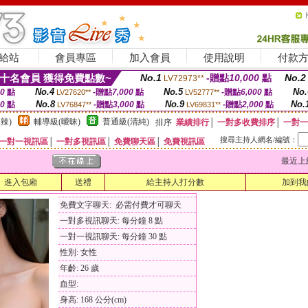
給站
會員專區
加入會員
使用說明
付款
十名會員 獲得免費點數~
No.1
-贈點
10,000
點
No.2
LV72973**
No.4
No.5
No.
00
點
-贈點
7,000
點
-贈點
6,000
點
LV27620**
LV52777**
No.8
No.9
No.
00
點
-贈點
3,000
點
-贈點
2,000
點
LV76847**
LV69831**
辣)
輔導級(曖昧)
普通級(清純)
排序
業績排行
│
一對多收費排序
│
一對一
搜尋主持人網名/編號：
一對一視訊區
│
一對多視訊區
│
免費聊天區
│
免費視訊區
最近上線時間
進入包廂
送禮
給主持人打分數
加到我
免費文字聊天: 必需付費才可聊天
一對多視訊聊天: 每分鐘 8 點
一對一視訊聊天: 每分鐘 30 點
性別: 女性
年齡: 26 歲
血型:
身高: 168 公分(cm)