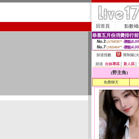
回首頁
點數補
恭喜五月份消費排行前
No.3
-贈點
8,0
LV76835**
No.7
-贈點
4,0
LV65464**
頻道指數
限制級(火
頻道
台妹專區
│
新人區
│
(野主角)
免費聊天