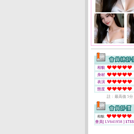
相貌
身材
表演
態度
註﹕最高值 5分
相貌
會員[ LV641958 ]
1733