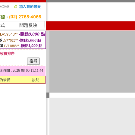
方式
問題反映
-贈點
9,000
點
LV59343**
6
-贈點
5,000
點
LV77023**
10
-贈點
1,000
點
LV71888**
收費排序
 : 2026-08-06 11:11:44
的最愛
說明