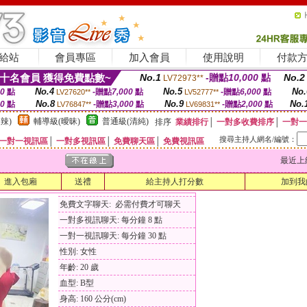
給站
會員專區
加入會員
使用說明
付款
十名會員 獲得免費點數~
No.1
-贈點
10,000
點
No.2
LV72973**
No.4
No.5
No.
00
點
-贈點
7,000
點
-贈點
6,000
點
LV27620**
LV52777**
No.8
No.9
No.
00
點
-贈點
3,000
點
-贈點
2,000
點
LV76847**
LV69831**
辣)
輔導級(曖昧)
普通級(清純)
排序
業績排行
│
一對多收費排序
│
一對一
搜尋主持人網名/編號：
一對一視訊區
│
一對多視訊區
│
免費聊天區
│
免費視訊區
最近上線時間
進入包廂
送禮
給主持人打分數
加到我
免費文字聊天: 必需付費才可聊天
一對多視訊聊天: 每分鐘 8 點
一對一視訊聊天: 每分鐘 30 點
性別: 女性
年齡: 20 歲
血型: B型
身高: 160 公分(cm)