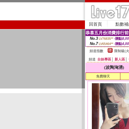
回首頁
點數補
恭喜五月份消費排行前
No.3
-贈點
8,0
LV76835**
No.7
-贈點
4,0
LV65464**
頻道指數
限制級(火
頻道
台妹專區
│
新人區
│
(波陶洶湧)
免費聊天