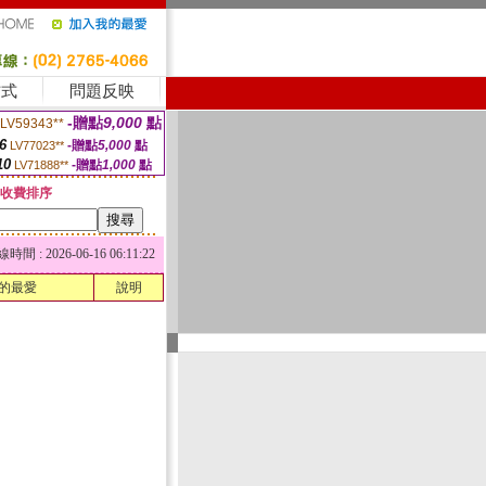
方式
問題反映
-贈點
9,000
點
LV59343**
6
-贈點
5,000
點
LV77023**
10
-贈點
1,000
點
LV71888**
收費排序
 : 2026-06-16 06:11:22
的最愛
說明