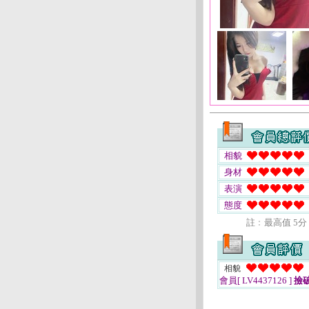
相貌
身材
表演
態度
註﹕最高值 5分
相貌
會員[ LV4437126 ]
撿